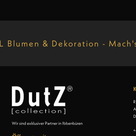
 Blumen & Dekoration - Mach's
R
A
D
Wir sind exklusiver Partner in Ibbenbüren
+