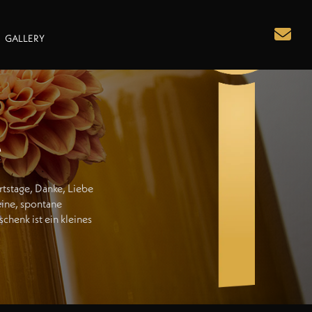
GALLERY
e
rtstage, Danke, Liebe
eine, spontane
henk ist ein kleines