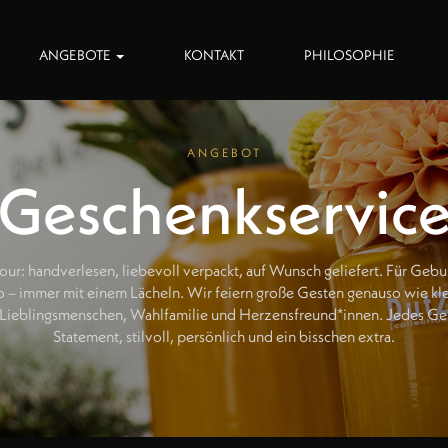
ANGEBOTE
KONTAKT
PHILOSOPHIE
ANGEBOT
Geschenkservic
r: handverlesen, liebevoll verpackt, auf Wunsch geliefert. Für Gebu
o – immer mit einem Lächeln. Wir feiern große Gesten genauso wie kl
Lieblingsmenschen, Wahlfamilie und Herzensfreund*innen. Jedes Gesc
Statement, stilvoll, persönlich und ein bisschen extra.